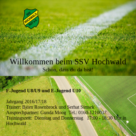
Willkommen beim SSV Hochwald
Schön, dass du da bist!
F-Jugend U8/U9 und E-Jugend U10
Jahrgang 2016/17/18
Trainer: Björn Rosenbrock und Serhat Simsek
Ansprechpartner: Gunda Moog Tel.: 0160-1210037
Trainingszeit: Dienstag und Donnerstag 17:00 - 18:30 Uhr in
Hochwald