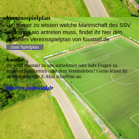
Vereinsspielplan
Um immer zu wissen welche Mannschaft des SSV
wann und wo antreten muss, findet ihr hier den
aktuellen Vereinsspielplan von fussball.de
zum Spielplan
Kontakt
Ihr wollt Kontakt zu uns aufnehmen oder habt Fragen zu
unserem Spielbetrieb oder dem Vereinsleben? Gerne könnt ihr
uns jederzeit eine E-Mail schreiben an:
info@ssv-hochwald.d
e